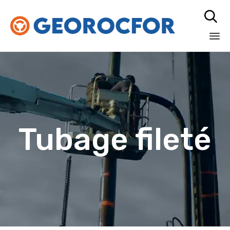

Sk
to
co
Tubage fileté