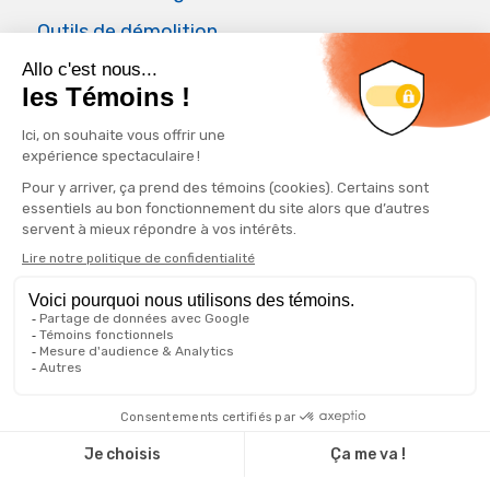
Outils de démolition
Air Master
Applications
Forage de puits artésien
Fondations
Forage de voûte parapluie
Forage horizontal
Puits géothermique
© 2025 GeoRocFor ∙
Q14 | WEB + DESIGN + MARKETING