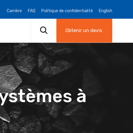
Carrière
FAQ
Politique de confidentialité
English
Skip

to
Obtenir un devis
content
systèmes à